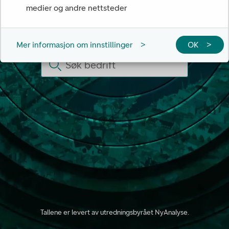
medier og andre nettsteder
Søk på bedrifter her
Mer informasjon om innstillinger
OK
Søk bedrift
Bla gjenn
Tallene er levert av utredningsbyrået NyAnalyse.